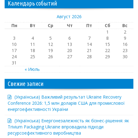
Календарь событий
Август 2026
Пн
Вт
Ср
Чт
Пт
Сб
Вс
1
2
3
4
5
6
7
8
9
10
11
12
13
14
15
16
17
18
19
20
21
22
23
24
25
26
27
28
29
30
31
« Июль
Свежие записи
(Українська) Важливий результат Ukraine Recovery
Conference 2026: 1,5 млн доларів США для промислової
енергоефективності України
(Українська) Енергонезалежність як бізнес-рішення: як
Trivium Packaging Ukraine впровадила підходи
ресурсоефективного виробництва