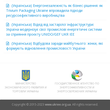
(Українська) Енергонезалежність як бізнес-рішення: як
Trivium Packaging Ukraine впровадила підходи
ресурсоефективного виробництва
(Українська) Відхід від застарілої інфраструктури:
Україна модернізує свої промислові енергетичні системи
за сприяння проєкту UNIDO/GEF UKR IEE
(Українська) Відбудова заради майбутнього: жінки, які
формують відновлення промисловості України
МИНИСТЕРСТВО
ГОСУДАРСТВЕННОЕ АГЕНТСТВО ПО
ЭКОНОМИЧЕСКОГО РАЗВИТИЯ И
ЭНЕРГОЭФФЕКТИВНОСТИ И
ТОРГОВЛИ УКРАИНЫ
ЭНЕРГОСБЕРЕЖЕНИЯ УКРАИНЫ
Copyright © 2015-2023
www.ukriee.org.ua
. All rights reserved.