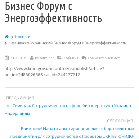
Бизнес Форум с
Энергоэффективность
Новости
Француско-Украинский Бизнес Форум с Энергоэффективность
23.09.2015
by
adminer
События
Комментариев нет
http://www.kmu.gov.ua/control/uk/publish/article?
art_id=248502656&cat_id=244277212
ПРЕДЫДУЩАЯ
Семинар: Сотрудничество в сфере биоэнергетика Украина-
Нидерланды
СЛЕДУЮЩАЯ
Внимание! Начато анкетирование для отбора пилотных
предприятий для сотрудничества с Проектом UKR IEE ЮНИДО-