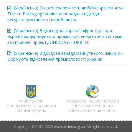
(Українська) Енергонезалежність як бізнес-рішення: як
Trivium Packaging Ukraine впровадила підходи
ресурсоефективного виробництва
(Українська) Відхід від застарілої інфраструктури:
Україна модернізує свої промислові енергетичні системи
за сприяння проєкту UNIDO/GEF UKR IEE
(Українська) Відбудова заради майбутнього: жінки, які
формують відновлення промисловості України
МИНИСТЕРСТВО
ГОСУДАРСТВЕННОЕ АГЕНТСТВО ПО
ЭКОНОМИЧЕСКОГО РАЗВИТИЯ И
ЭНЕРГОЭФФЕКТИВНОСТИ И
ТОРГОВЛИ УКРАИНЫ
ЭНЕРГОСБЕРЕЖЕНИЯ УКРАИНЫ
Copyright © 2015-2023
www.ukriee.org.ua
. All rights reserved.