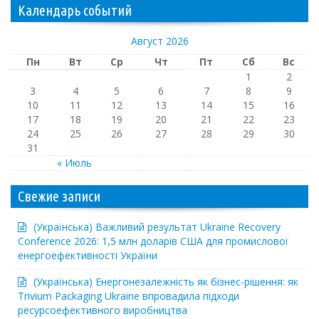
Календарь событий
Август 2026
Пн
Вт
Ср
Чт
Пт
Сб
Вс
1
2
3
4
5
6
7
8
9
10
11
12
13
14
15
16
17
18
19
20
21
22
23
24
25
26
27
28
29
30
31
« Июль
Свежие записи
(Українська) Важливий результат Ukraine Recovery
Conference 2026: 1,5 млн доларів США для промислової
енергоефективності України
(Українська) Енергонезалежність як бізнес-рішення: як
Trivium Packaging Ukraine впровадила підходи
ресурсоефективного виробництва