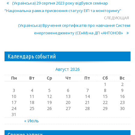
(Українська) 29 серпня 2023 року відбувся семінар
“Національна рамка присвоєння статусу ЕІП та моніторингу”
СЛЕДУЮЩАЯ
(Українська) Вручення сертифікатів про навчання Системі
енергоменеджменту (СЕнМ) на ДП «АНТОНОВ»
Календарь событий
Август 2026
Пн
Вт
Ср
Чт
Пт
Сб
Вс
1
2
3
4
5
6
7
8
9
10
11
12
13
14
15
16
17
18
19
20
21
22
23
24
25
26
27
28
29
30
31
« Июль
Свежие записи