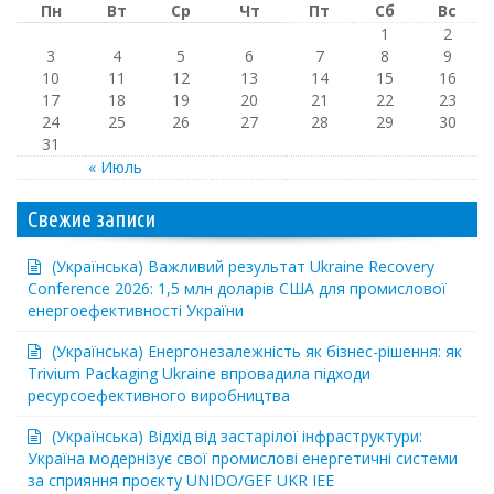
Пн
Вт
Ср
Чт
Пт
Сб
Вс
1
2
3
4
5
6
7
8
9
10
11
12
13
14
15
16
17
18
19
20
21
22
23
24
25
26
27
28
29
30
31
« Июль
Свежие записи
(Українська) Важливий результат Ukraine Recovery
Conference 2026: 1,5 млн доларів США для промислової
енергоефективності України
(Українська) Енергонезалежність як бізнес-рішення: як
Trivium Packaging Ukraine впровадила підходи
ресурсоефективного виробництва
(Українська) Відхід від застарілої інфраструктури:
Україна модернізує свої промислові енергетичні системи
за сприяння проєкту UNIDO/GEF UKR IEE