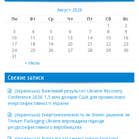
Август 2026
Пн
Вт
Ср
Чт
Пт
Сб
Вс
1
2
3
4
5
6
7
8
9
10
11
12
13
14
15
16
17
18
19
20
21
22
23
24
25
26
27
28
29
30
31
« Июль
Свежие записи
(Українська) Важливий результат Ukraine Recovery
Conference 2026: 1,5 млн доларів США для промислової
енергоефективності України
(Українська) Енергонезалежність як бізнес-рішення: як
Trivium Packaging Ukraine впровадила підходи
ресурсоефективного виробництва
(Українська) Відхід від застарілої інфраструктури: