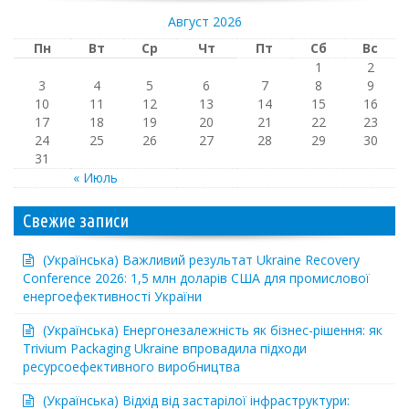
Август 2026
Пн
Вт
Ср
Чт
Пт
Сб
Вс
1
2
3
4
5
6
7
8
9
10
11
12
13
14
15
16
17
18
19
20
21
22
23
24
25
26
27
28
29
30
31
« Июль
Свежие записи
(Українська) Важливий результат Ukraine Recovery
Conference 2026: 1,5 млн доларів США для промислової
енергоефективності України
(Українська) Енергонезалежність як бізнес-рішення: як
Trivium Packaging Ukraine впровадила підходи
ресурсоефективного виробництва
(Українська) Відхід від застарілої інфраструктури: