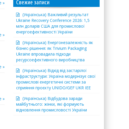
Свежие записи
е »
(Українська) Важливий результат
Ukraine Recovery Conference 2026: 1,5
млн доларів США для промислової
енергоефективності України
е »
(Українська) Енергонезалежність як
бізнес-рішення: як Trivium Packaging
Ukraine впровадила підходи
ресурсоефективного виробництва
е »
(Українська) Відхід від застарілої
інфраструктури: Україна модернізує свої
промислові енергетичні системи за
сприяння проєкту UNIDO/GEF UKR IEE
(Українська) Відбудова заради
е »
майбутнього: жінки, які формують
відновлення промисловості України