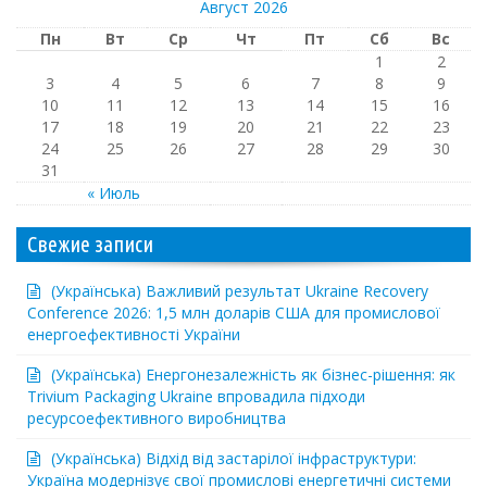
Август 2026
Пн
Вт
Ср
Чт
Пт
Сб
Вс
1
2
3
4
5
6
7
8
9
10
11
12
13
14
15
16
17
18
19
20
21
22
23
24
25
26
27
28
29
30
31
« Июль
Свежие записи
(Українська) Важливий результат Ukraine Recovery
Conference 2026: 1,5 млн доларів США для промислової
енергоефективності України
(Українська) Енергонезалежність як бізнес-рішення: як
Trivium Packaging Ukraine впровадила підходи
ресурсоефективного виробництва
(Українська) Відхід від застарілої інфраструктури:
Україна модернізує свої промислові енергетичні системи