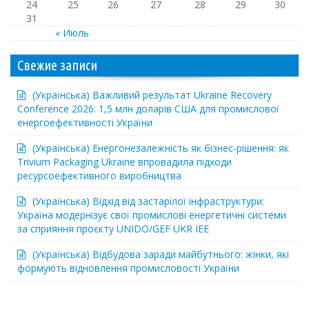
24
25
26
27
28
29
30
31
« Июль
Свежие записи
(Українська) Важливий результат Ukraine Recovery
Conference 2026: 1,5 млн доларів США для промислової
енергоефективності України
(Українська) Енергонезалежність як бізнес-рішення: як
Trivium Packaging Ukraine впровадила підходи
ресурсоефективного виробництва
(Українська) Відхід від застарілої інфраструктури:
Україна модернізує свої промислові енергетичні системи
за сприяння проєкту UNIDO/GEF UKR IEE
(Українська) Відбудова заради майбутнього: жінки, які
формують відновлення промисловості України