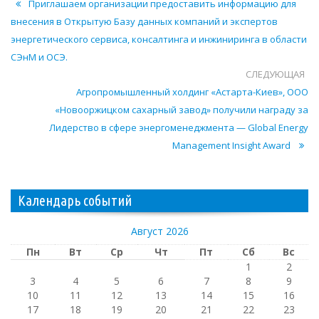
Приглашаем организации предоставить информацию для
внесения в Открытую Базу данных компаний и экспертов
энергетического сервиса, консалтинга и инжиниринга в области
СЭнМ и ОCЭ.
СЛЕДУЮЩАЯ
Агропромышленный холдинг «Астарта-Киев», ООО
«Новооржицком сахарный завод» получили награду за
Лидерство в сфере энергоменеджмента — Global Energy
Management Insight Award
Календарь событий
Август 2026
Пн
Вт
Ср
Чт
Пт
Сб
Вс
1
2
3
4
5
6
7
8
9
10
11
12
13
14
15
16
17
18
19
20
21
22
23