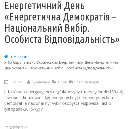
Енергетичний День
«Енергетична Демократія –
Національний Вибір.
Особиста Відповідальність»
Новини
6й Європейсько-Український Енергетичний День «Енергетична
Демократія – Національний Вибір. Особиста Відповідальність»
5.11.2015
by
adminer
Події
Без Коментарів
http://euea-energyagency.org/uk/novyny-ta-podiyi/podii/1334-6j-
jevropejs-ko-ukrajins-kyj-energetychnyj-den-energetychna-
demokratija-nacional-nyj-vybir-osobysta-vidpovidal-nist-5-
lystopada-2015-kyjiv
ПОПЕРЕДНЯ