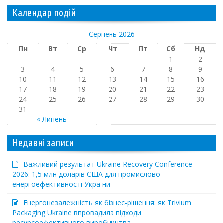
Календар подій
Серпень 2026
Пн
Вт
Ср
Чт
Пт
Сб
Нд
1
2
3
4
5
6
7
8
9
10
11
12
13
14
15
16
17
18
19
20
21
22
23
24
25
26
27
28
29
30
31
« Липень
Недавні записи
Важливий результат Ukraine Recovery Conference
2026: 1,5 млн доларів США для промислової
енергоефективності України
Енергонезалежність як бізнес-рішення: як Trivium
Packaging Ukraine впровадила підходи
ресурсоефективного виробництва