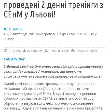
проведені 2-денні тренінги з
СЕнМ у Львові!
Новини
2, 3 листопада 2015 року проведені 2-денні тренінги з СЕнМ у
Львові!
2.11.2015
by
adminer
Новини
,
Події
Без Коментарів
Lviv_Adv_Ukr
2-денний семінар для енергоменеджерів в промисловому
секторі (експертів / інженерів, які керують
споживанням енергоресурсів промислових підприємств)
Даний семінар є першим кроком на шляху покращення
можливостей організації щодо створення системи
енергоменеджменту (СЕнМ). В курсі наведені принципи
сучасних промислових СЕнМ, загальні способи збору,
обробки та візуалізації даних про енергоспоживання
організації. Одне з питань семінару – виконання проекту/ів