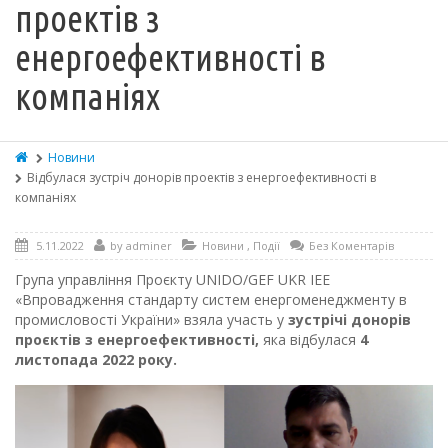
проектів з
енергоефективності в
компаніях
Новини
Відбулася зустріч донорів проектів з енергоефективності в
компаніях
5.11.2022
by
adminer
Новини
,
Події
Без Коментарів
Група управління Проєкту UNIDO/GEF UKR IEE
«Впровадження стандарту систем енергоменеджменту в
промисловості України» взяла участь у
зустрічі донорів
проєктів з енергоефективності,
яка відбулася
4
листопада 2022 року.