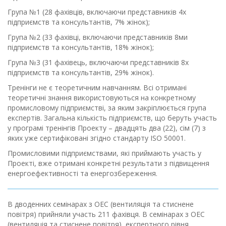
Група №1 (28 фахівців, включаючи представників 4х
підприємств та консультантів, 7% жінок);
Група №2 (33 фахівці, включаючи представників 8ми
підприємств та консультантів, 18% жінок);
Група №3 (31 фахівець, включаючи представників 8х
підприємств та консультантів, 29% жінок).
Тренінги не є теоретичним навчанням. Всі отримані
теоретичні знання використовуються на конкретному
промисловому підприємстві, за яким закріплюється група
експертів. Загальна кількість підприємств, що беруть участь
у програмі тренінгів Проекту – двадцять два (22), сім (7) з
яких уже сертифіковані згідно стандарту ISO 50001.
Промисловими підприємствами, які приймають участь у
Проекті, вже отримані конкретні результати з підвищення
енергоефективності та енергозбереження.
В дводенних семінарах з ОЕС (вентиляція та стиснене
повітря) прийняли участь 211 фахівця. В семінарах з ОЕС
(вентиляція та стиснене повітря), експертного рівня