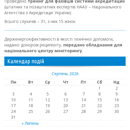
Проведено
тренінг для фахівців системи акредитациії
(штатних та позаштатних експертів НААУ – Національного
Агентства з Акредитациї України).
Всього слухачів – 31, з них 15 жінок.
Держенергоефективності в якості технічної допомоги,
наданої донором реципієнту,
передано обладнання для
національного центру моніторингу
.
Календар подій
Серпень 2026
Пн
Вт
Ср
Чт
Пт
Сб
Нд
1
2
3
4
5
6
7
8
9
10
11
12
13
14
15
16
17
18
19
20
21
22
23
24
25
26
27
28
29
30
31
« Липень