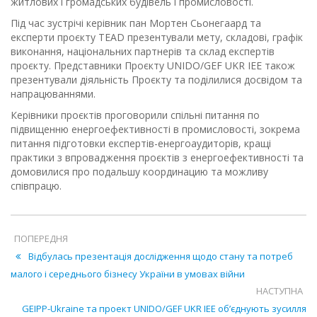
житлових і громадських будівель і промисловості.
Під час зустрічі керівник пан Мортен Сьонегаард та
експерти проєкту TEAD презентували мету, складові, графік
виконання, національних партнерів та склад експертів
проєкту. Представники Проєкту UNIDO/GEF UKR IEE також
презентували діяльність Проєкту та поділилися досвідом та
напрацюваннями.
Керівники проєктів проговорили спільні питання по
підвищенню енергоефективності в промисловості, зокрема
питання підготовки експертів-енергоаудиторів, кращі
практики з впровадження проєктів з енергоефективності та
домовилися про подальшу координацию та можливу
співпрацю.
ПОПЕРЕДНЯ
Відбулась презентація дослідження щодо стану та потреб
малого і середнього бізнесу України в умовах війни
НАСТУПНА
GEIPP-Ukraine та проект UNIDO/GEF UKR IEE об’єднують зусилля