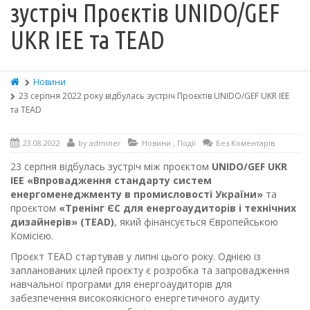
зустріч Проєктів UNIDO/GEF
UKR IEE та TEAD
Новини
23 серпня 2022 року відбулась зустріч Проєктів UNIDO/GEF UKR IEE
та TEAD
23.08.2022
by
adminer
Новини
,
Події
Без Коментарів
23 серпня відбулась зустріч між проєктом
UNIDO/GEF UKR
IEE «Впровадження стандарту систем
енергоменеджменту в промисловості України»
та
проєктом
«Тренінг ЄС для енергоаудиторів і технічних
дизайнерів» (TEAD)
, який фінансується Європейською
Комісією.
Проєкт TEAD стартував у липні цього року. Однією із
запланованих цілей проєкту є розробка та запровадження
навчальної програми для енергоаудиторів для
забезпечення високоякісного енергетичного аудиту