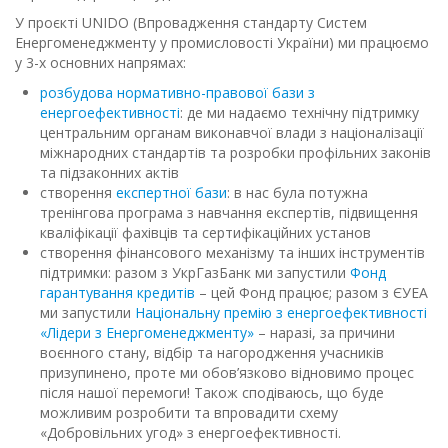
У проєкті UNIDO (Впровадження стандарту Систем
Енергоменеджменту у промисловості України) ми працюємо
у 3-х основних напрямах:
розбудова нормативно-правової бази з
енергоефективності
: де ми надаємо технічну підтримку
центральним органам виконавчої влади з націоналізації
міжнародних стандартів та розробки профільних законів
та підзаконних актів
створення
експертної бази
: в нас була потужна
тренінгова програма з навчання експертів, підвищення
кваліфікації фахівців та сертифікаційних установ
створення фінансового механізму та інших інструментів
підтримки: разом з УкрГазБанк ми запустили
Фонд
гарантування кредитів
– цей Фонд працює; разом з ЄУЕА
ми запустили
Національну премію з енергоефективності
«Лідери з Енергоменеджменту»
– наразі, за причини
воєнного стану, відбір та нагородження учасників
призупинено, проте ми обов’язково відновимо процес
після нашої перемоги! Також сподіваюсь, що буде
можливим розробити та впровадити схему
«Добровільних угод» з енергоефективності.