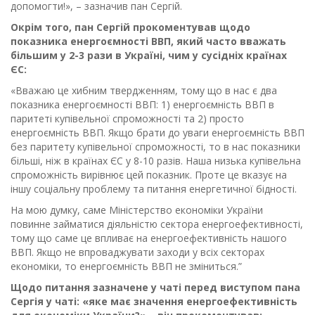
допомогти!», – зазначив пан Сергій.
Окрім того, пан Сергій прокоментував щодо
показника енергоємності ВВП, який часто вважать
більшим у 2-3 рази в Україні, чим у сусідніх країнах
ЄС:
«Вважаю це хибним твердженням, тому що в нас є два
показника енергоємності ВВП: 1) енергоємність ВВП в
паритеті купівельної спроможності та 2) просто
енергоємність ВВП. Якщо брати до уваги енергоємність ВВП
без паритету купівельної спроможності, то в нас показники
більші, ніж в країнах ЄС у 8-10 разів. Наша низька купівельна
спроможність вирівнює цей показник. Проте це вказує на
іншу соціальну проблему та питання енергетичної бідності.
На мою думку, саме Міністерство економіки України
повинне займатися діяльністю сектора енергоефективності,
тому що саме це впливає на енергоефективність нашого
ВВП. Якщо не впроваджувати заходи у всіх секторах
економіки, то енергоємність ВВП не зміниться.”
Щодо питання зазначене у чаті перед виступом пана
Сергія у чаті: «яке має значення енергоефективність