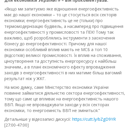
для економіки України?» – він прокоментував:
«Якщо ми запитуємо яке відношення енергоефективність
має до нашої економіки – то це стосується всіх секторів
економіки; енергоефективність це не (тільки) про
термомодернізацію будівель, а насамперед про підвищення
енергоефективності у промисловості та ПЕК! Тому так
важливо, щоб розроблялись інструменти з заохочення
бізнесу до енергоефективності. Причому для нашої
економіки особливий вплив мають не МСБ а топ 10
(відсотків) великої промисловості. Їх вплив на споживання,
ціноутворення та доступність енергоресурсу є найбільш
значним., а в плані економічного ефекту впровадження
заходів з енергоефективності в них матиме більш вагомий
результат ніж у ЖКГ.
На мою думку, саме Міністерство економіки України
повинне займатися діяльністю сектора енергоефективності,
тому що саме це впливає на енергоефективність нашого
ВВП. Якщо не впроваджувати заходи у всіх секторах
економіки, то енергоємність ВВП не зміниться.”
Детальніше у відеозаписі дискусії:
https://cutt.ly/bZgD9YR
[27:00-47:00]