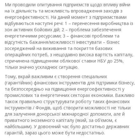
Ми проводили опитування підприємств щодо впливу війни
на їх діяльність та можливість впровадження заходів з
енергоефективності. На даний момент з підприємствами
відбуваються наступні речі: 1 – перенесення виробництва із
зон активних бойових дій; 2 – проблема забезпечення
енергетичними ресурсами; 3 – фінансові проблеми та
відсутність бажання/можливості інвестувати – бізнес
зосереджений на виживання та покриття базових
операційних потреб, з нещодавно висока вартість капіталу,
спричинена підвищенням облікової ставки НБУ до 25%,
тільки значно ускладнює ситуацію.
Тому, вкрай важливим є створення спеціальних
(гарантійних) фінансових інструментів для підтримки бізнесу,
та безпосередньо на підвищення енергоефективності у
промислових та енергетичних секторах економіки. Важливо
також правильно структурувати роботу таких фінансових
інструментів / Фондів, щоб створити можливості не тільки
для залучення донорської міжнародної допомоги, але й
приватного іноземного капіталу (який, за об’ємом, є
найбільшим). У довоєнний час було достатньо державних
гарантій, зараз цього може бути недостатньо.