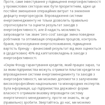
Проте, саме інвестування у підвищення енергоефективності
у промислових секторах має бути пріоритетним, адже це
постійне зменшення операційних витрат та зниження
дефіциту енергоресурсів. Впровадження системи
енергоменеджменту не тільки дозволить правильно
спрогнозувати та оцінити результат заходів з
енергоефективності, але й надасть можливість
запровадити так звані ‘zero-cost’ заходи: зміна поведінки
робітників та оптимізація операційних процесів, контроль
браків, прогнозування енергоспоживання, підвищення
вартість бренду – фінансовий результат від яких оцінюється
в (додаткових) 40% від капіталовкладень в заходи з
енергоефективності.
«Окрім Фонду гарантування кредитів, який працює зараз, та
за яким підприємства можуть отримати пільгові кредити на
впровадження системи енергоменеджменту та заходів з
енергоефективності, ми можемо допомогти з залученням
високопрофесійних національних та міжнародних експертів.
Була інформація, що підприємства державної форми
власності отримали вказівку впровадити систему
енергетичного менеджменту, проте не знають, як це
(правильно) зробити. Звертайтесь до нас, ми можемо