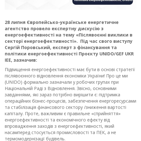
28 липня Європейсько-українське енергетичне
агентство провело експертну дискусію з
енергоефективності на тему «Післявоєнні виклики в
секторі енергоефективності».
Під час свого виступу
Сергій Поровський, експерт з фінансування та
політики енергоефективності Проєкту UNIDO/GEF UKR
IEE, зазначив:
Підвищення енергоефективності має бути в основі стратегії
післявоєнного відновлення економіки України! Про це ми
(UNIDO) формально зазначали у робочих групах при
Національній Раді з Відновлення. Звісно, основними
завданнями, які зараз потрібно вирішити є: підтримка
операційних бізнес-процесів, забезпечення енергоресурсами
та стабілізація фінансового сектору /зниження вартості
капіталу. Проте, важливим є правильне «сприйняття»
енергоефективності та економічного ефекту від
впровадження заходів з енергоефективності, який
насамперед стосується промисловості та ПЕК, а не
термомодернізації будівель.