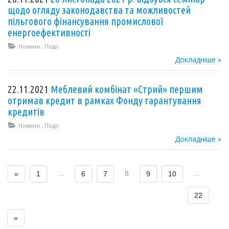
щодо огляду законодавства та можливостей
пільгового фінансування промислової
енергоефективності
Новини
,
Події
Докладніше »
22.11.2021
Меблевий комбінат «Стрий» першим
отримав кредит в рамках Фонду гарантування
кредитів
Новини
,
Події
Докладніше »
...
8
...
«
1
6
7
9
10
22
»